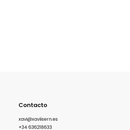
Contacto
xavi@xaviisern.es
+34 636218633