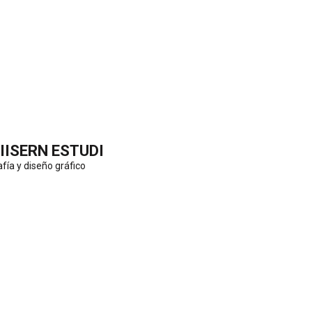
Saltar
al
contenido
(presiona
la
tecla
IISERN ESTUDI
Intro)
afía y diseño gráfico