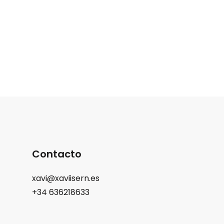
Contacto
xavi@xaviisern.es
+34 636218633