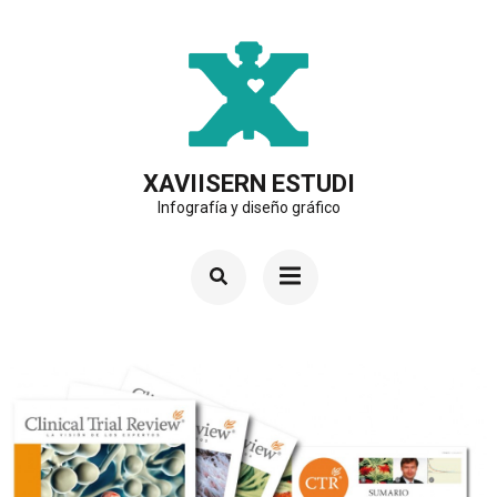
Saltar
al
contenido
(presiona
la
XAVIISERN ESTUDI
Infografía y diseño gráfico
tecla
Intro)