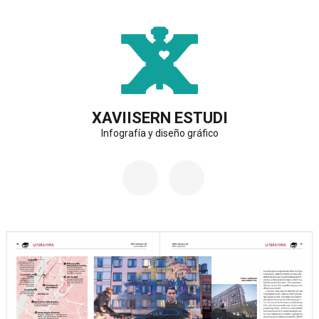
Saltar
al
contenido
(presiona
la
XAVIISERN ESTUDI
Infografía y diseño gráfico
tecla
Intro)