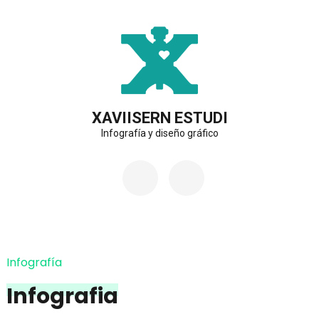
Saltar
al
contenido
(presiona
la
XAVIISERN ESTUDI
Infografía y diseño gráfico
tecla
Intro)
Infografía
Infografia