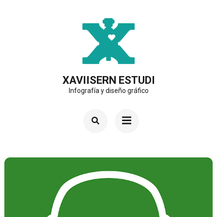
Saltar
al
contenido
(presiona
la
XAVIISERN ESTUDI
Infografía y diseño gráfico
tecla
Intro)