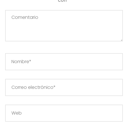
con
*