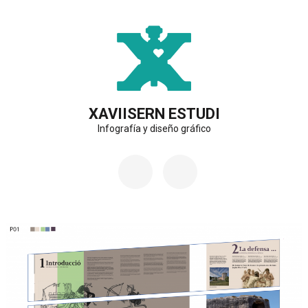
Saltar
al
contenido
(presiona
la
XAVIISERN ESTUDI
Infografía y diseño gráfico
tecla
Intro)