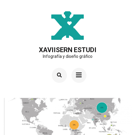
Saltar
al
contenido
(presiona
la
XAVIISERN ESTUDI
Infografía y diseño gráfico
tecla
Intro)