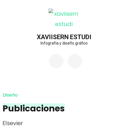
Saltar
al
contenido
(presiona
XAVIISERN ESTUDI
Infografía y diseño gráfico
la
tecla
Intro)
Diseño
Publicaciones
Elsevier