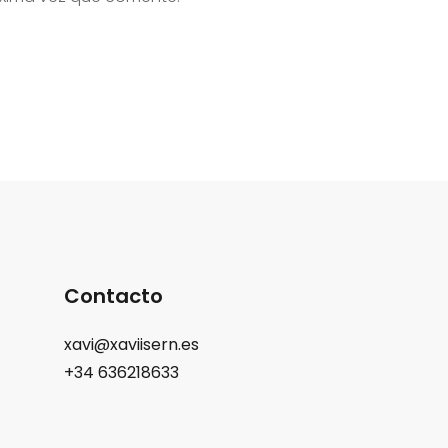
Contacto
xavi@xaviisern.es
+34 636218633