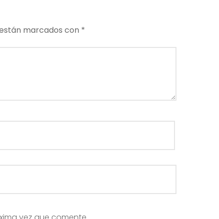
 están marcados con
*
óxima vez que comente.