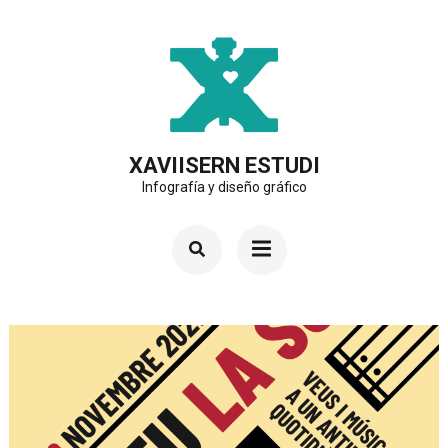
Saltar
al
contenido
(presiona
la
XAVIISERN ESTUDI
Infografía y diseño gráfico
tecla
Intro)