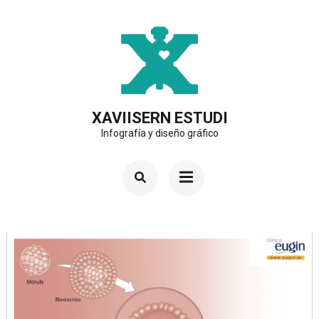
Saltar
al
contenido
(presiona
la
XAVIISERN ESTUDI
Infografía y diseño gráfico
tecla
Intro)