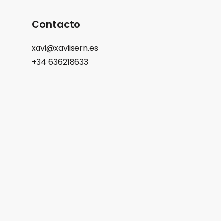
Contacto
xavi@xaviisern.es
+34 636218633