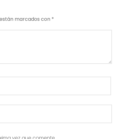
 están marcados con
*
óxima vez que comente.