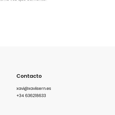
Contacto
xavi@xaviisern.es
+34 636218633