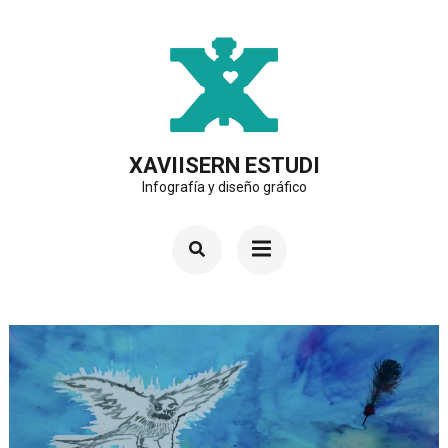
Saltar
al
contenido
(presiona
la
XAVIISERN ESTUDI
Infografía y diseño gráfico
tecla
Intro)