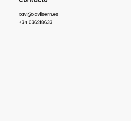
Contacto
xavi@xaviisern.es
+34 636218633