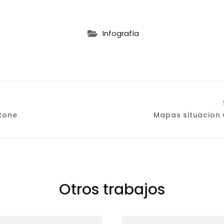
Infografía
ación
stone
Mapas situacion
as
Otros trabajos