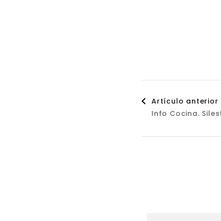
Naveg
Artículo anterior
Info Cocina. Sile
de
entrad