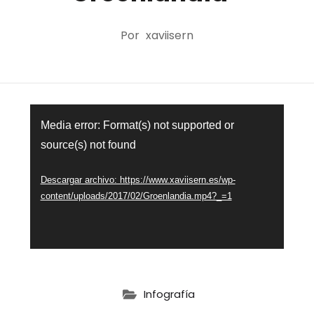
Por
xaviisern
Reproductor
Media error: Format(s) not supported or
de
source(s) not found
vídeo
Descargar archivo: https://www.xaviisern.es/wp-
content/uploads/2017/02/Groenlandia.mp4?_=1
Infografía