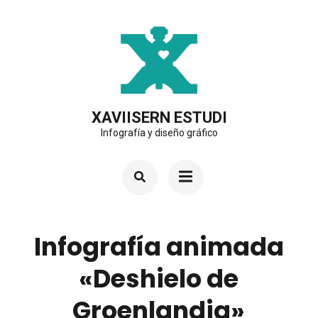
Saltar
al
contenido
(presiona
la
XAVIISERN ESTUDI
Infografía y diseño gráfico
tecla
Intro)
Infografía animada
«Deshielo de
Groenlandia»