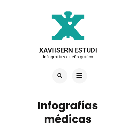
Saltar
al
contenido
(presiona
la
XAVIISERN ESTUDI
Infografía y diseño gráfico
tecla
Intro)
Infografías
médicas