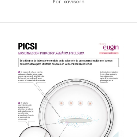
Por
xaviisern