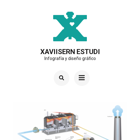
Saltar
al
contenido
(presiona
la
XAVIISERN ESTUDI
Infografía y diseño gráfico
tecla
Intro)