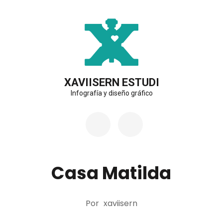
Saltar
al
contenido
(presiona
la
XAVIISERN ESTUDI
Infografía y diseño gráfico
tecla
Intro)
Casa Matilda
Por
xaviisern