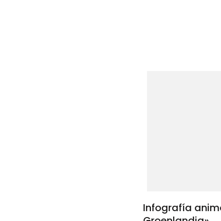
entrad
Infografía ani
Groenlandia»