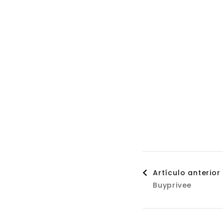
Naveg
Artículo anterior
Buyprivee
de