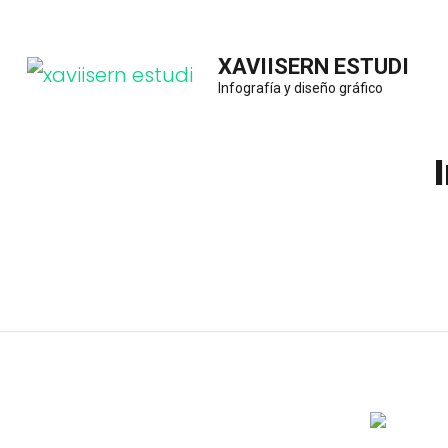
Saltar
al
XAVIISERN ESTUDI
contenido
Infografía y diseño gráfico
(presiona
la
tecla
Intro)