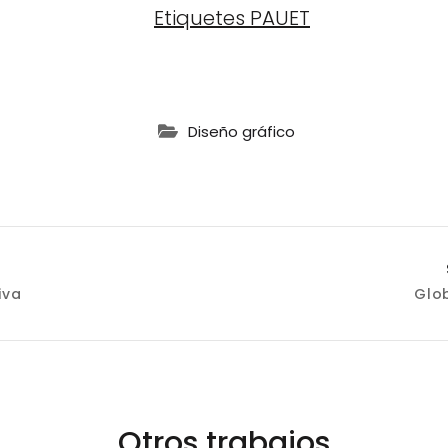
Diseño gráfico
ación
iva
Glo
as
Otros trabajos