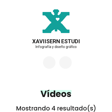
Saltar
al
contenido
(presiona
la
XAVIISERN ESTUDI
Infografía y diseño gráfico
tecla
Intro)
Vídeos
Mostrando 4 resultado(s)