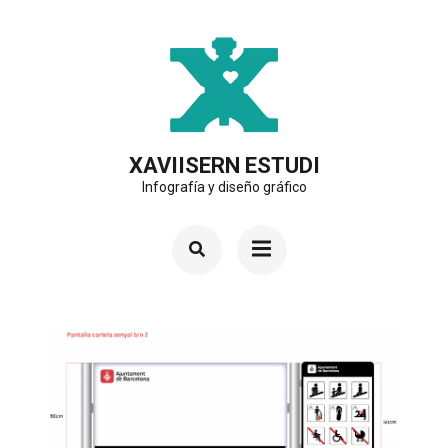
Saltar
al
contenido
(presiona
la
XAVIISERN ESTUDI
Infografía y diseño gráfico
tecla
Intro)