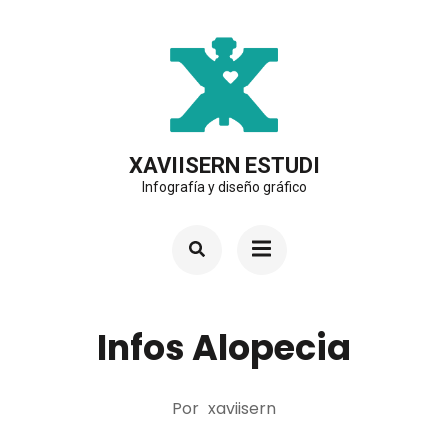
Saltar
al
contenido
(presiona
la
XAVIISERN ESTUDI
Infografía y diseño gráfico
tecla
Intro)
Infos Alopecia
Por
xaviisern