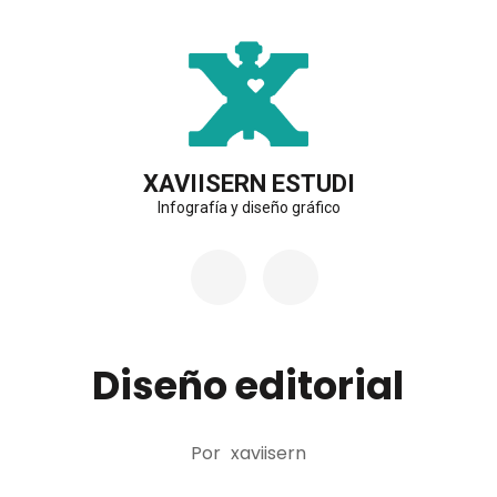
Saltar
al
contenido
(presiona
la
XAVIISERN ESTUDI
Infografía y diseño gráfico
tecla
Intro)
Diseño editorial
Por
xaviisern