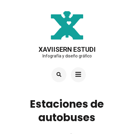
Saltar
al
contenido
(presiona
la
XAVIISERN ESTUDI
Infografía y diseño gráfico
tecla
Intro)
Estaciones de
autobuses