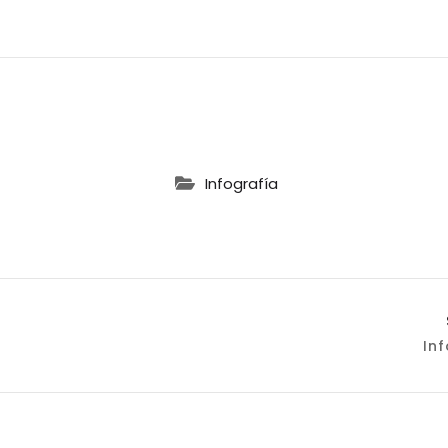
Infografía
ación
Inf
as