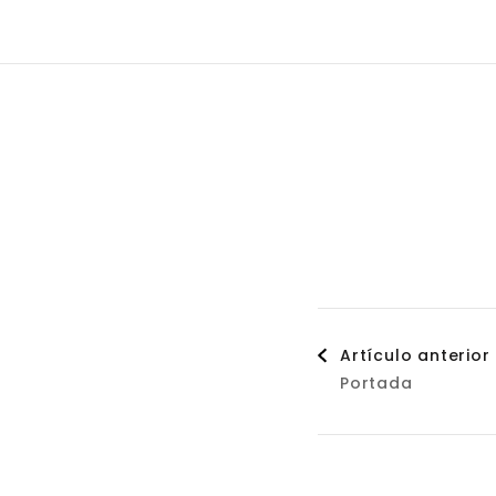
Naveg
Artículo anterior
Portada
de
entrad